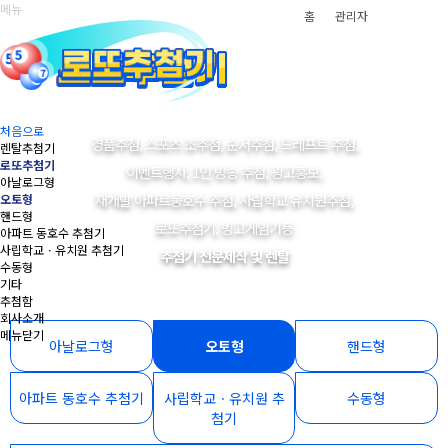
메뉴
홈
관리자
처음으로
경품추첨, 스포츠 조추첨, 순서추첨, 드레프트 추첨,
렌탈추첨기
로또추첨기
이벤트행사, 1인 방송 추첨, 광고홍보,
아날로그형
재개발 아파트동호수 추첨, 사립학교 유치원추첨,
오토형
핸드형
로또추첨기, 빙고게임기등
아파트 동호수 추첨기
사립학교ㆍ유치원 추첨기
추첨기 전문제작 및 렌탈
수동형
기타
추첨함
회사소개
메뉴닫기
아날로그형
오토형
핸드형
아파트 동호수 추첨기
사립학교ㆍ유치원 추
수동형
첨기