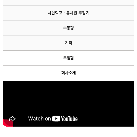
기타
사립학교ㆍ유치원 추첨기
핸드형
수동형
Home
> 로또추첨기
기타
핸드캐쳐 스탠드형
로또추첨기
추첨함
12-07
회사소개
2333