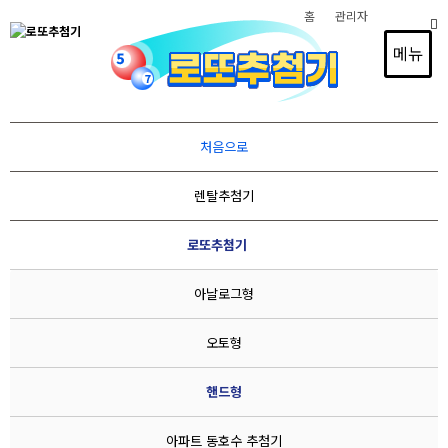
홈
관리자
메뉴
경품추첨, 스포츠 조추첨, 순서추첨, 드레프트 추첨,
처음으로
이벤트행사, 1인 방송 추첨, 광고홍보,
렌탈추첨기
재개발 아파트동호수 추첨, 사립학교 유치원추첨,
로또추첨기, 빙고게임기등
로또추첨기
추첨기 전문제작 및 렌탈
아날로그형
오토형
아날로그형
오토형
핸드형
핸드형
아파트 동호수 추첨기
사립학교ㆍ유치원 추
수동형
첨기
아파트 동호수 추첨기